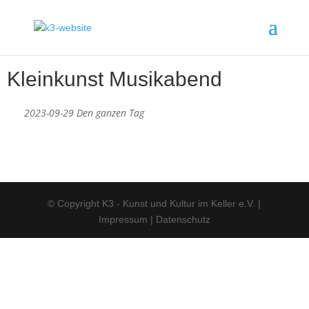
Kleinkunst Musikabend
2023-09-29 Den ganzen Tag
© Copyright K3 - Kunst und Kultur im Keller e.V.
|
Impressum
|
Datenschutz