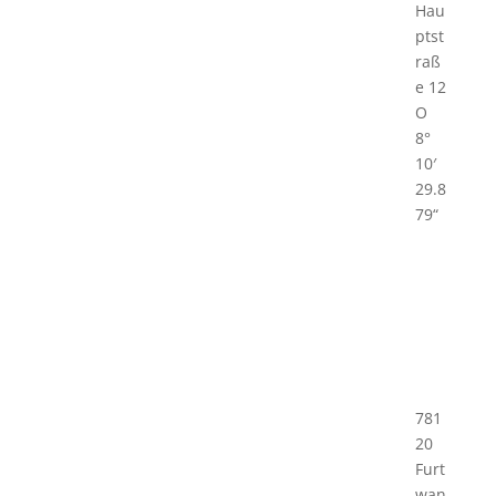
Hau
ptst
raß
e 12
O
8°
10′
29.8
79“
781
20
Furt
wan