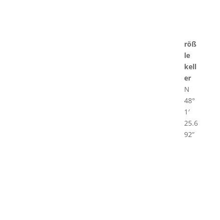
röß
le
kell
er
N
48°
1′
25.6
92“