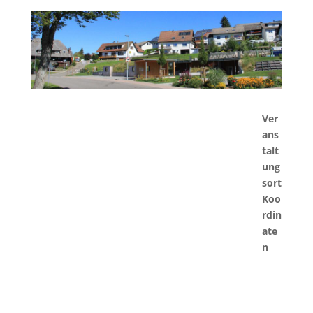
Ver
ans
talt
ung
sort
Koo
rdin
ate
n