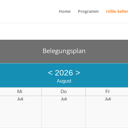
Home
Programm
rößle kelle
Belegungsplan
<
2026
>
August
Mi
Do
Fr
Juli
Juli
Juli