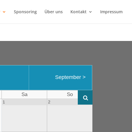
r
Sponsoring
Über uns
Kontakt
Impressum
September
>
Sa
So
1
2